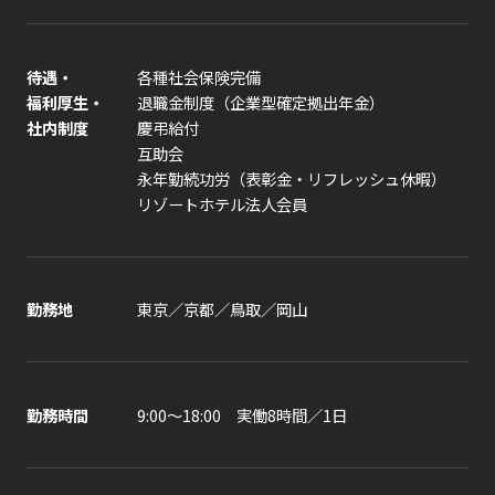
待遇・
各種社会保険完備
福利厚生・
退職金制度（企業型確定拠出年金）
社内制度
慶弔給付
互助会
永年勤続功労（表彰金・リフレッシュ休暇）
リゾートホテル法人会員
勤務地
東京／京都／鳥取／岡山
勤務時間
9:00～18:00 実働8時間／1日