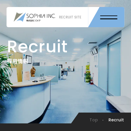
RECRUIT SITE
Recruit
採用情報
Top
Recruit
・